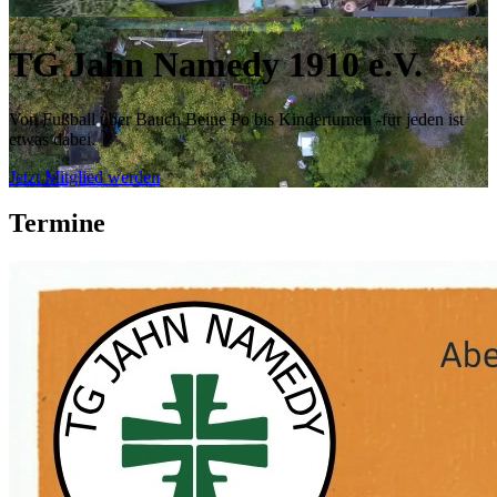
TG Jahn Namedy 1910 e.V.
Von Fußball über Bauch Beine Po bis Kinderturnen -für jeden ist
etwas dabei.
Jetzt Mitglied werden
Termine